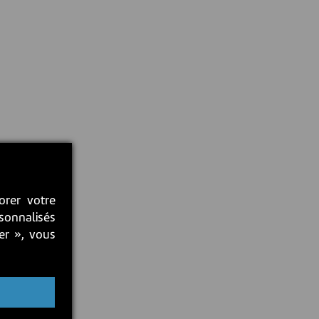
orer votre
rsonnalisés
ter », vous