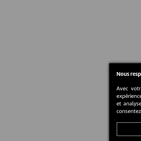
Nous resp
Avec votr
expérience
et analyse
consente