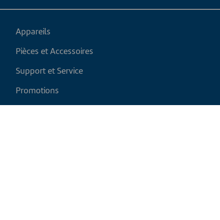
Appareils
Pièces et Accessoires
Support et Service
Promotions
Mon panier
FR
|
CAD
Politique de retour
Politique d'expédition
Politique de confidentialité et cookies