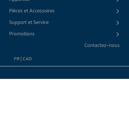
Pièces et Accessoires
Support et Service
Promotions
Contactez-nous
FR
|
CAD
Politique de retour
Politique d'expédition
Politique de confidentialité et cookies