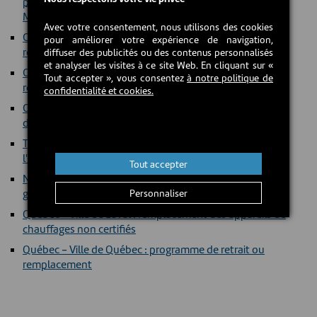
programme de réduction de la fumée de bois
MAINTENANT TERMINÉ!
Avec votre consentement, nous utilisons des cookies
Colombie-Britannique - Valemount : programme de
pour améliorer votre expérience de navigation,
réduction de la fumée de bois
diffuser des publicités ou des contenus personnalisés
et analyser les visites à ce site Web. En cliquant sur «
Colombie-Britannique - Vanderhoof : programme de
Tout accepter », vous consentez
à notre politique de
réduction de la fumée de bois
confidentialité et cookies.
Colombie-Britannique - Wildsight Golden : programme
de réduction de la fumée de bois
Territoires du Nord-Ouest - Programme d'incitation à
l'efficacité énergétique de l'Arctic Energy Alliance
Tout accepter
Nouvelle-Écosse : rabais pour appareil à bois et à
granules (version anglaise uniquement)
Personnaliser
Québec - Ville de Laval : remplacement des appareils de
chauffages non certifiés
Québec - Ville de Québec : programme de retrait ou
remplacement