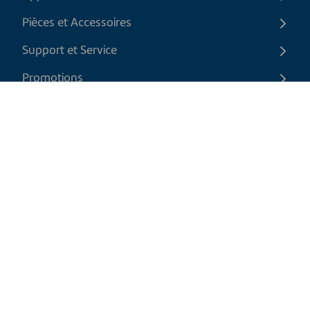
Pièces et Accessoires
Support et Service
Promotions
Contactez-nous
FR
|
CAD
Politique de retour
Politique d'expédition
Politique de confidentialité et cookies