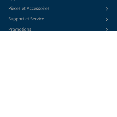
Pièces et Accessoires
Support et Service
Promotions
Contactez-nous
FR
|
CAD
Politique de retour
Politique d'expédition
Politique de confidentialité et cookies