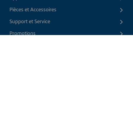
Pièces et Accessoires
Support et Service
Promotions
Contactez-nous
FR
|
CAD
Politique de retour
Politique d'expédition
Politique de confidentialité et cookies