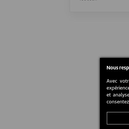
Nous resp
Avec votr
expérience
et analyse
consente