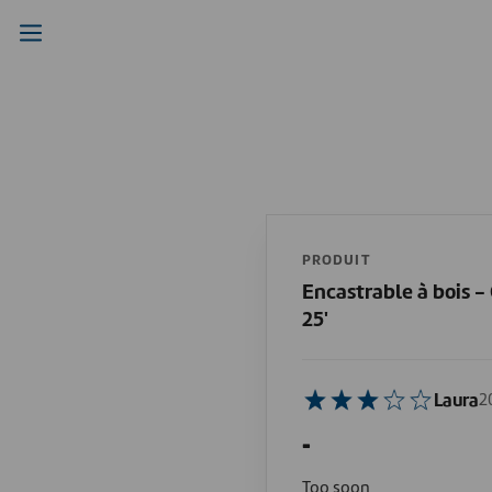
PRODUIT
Encastrable à bois 
25'
Laura
2
-
Too soon