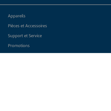
Appareils
Pièces et Accessoires
Support et Service
Promotions
Mon panier
FR
|
CAD
Politique de retour
Politique d'expédition
Politique de confidentialité et cookies