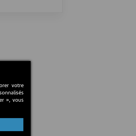
orer votre
rsonnalisés
ter », vous