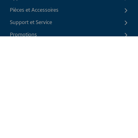
Pièces et Accessoires
Support et Service
Promotions
Contactez-nous
FR
|
CAD
Politique de retour
Politique d'expédition
Politique de confidentialité et cookies