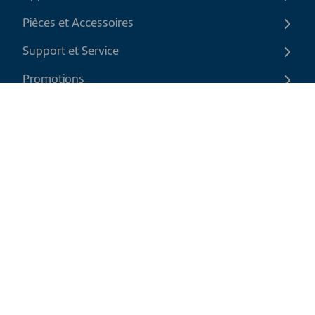
Pièces et Accessoires
Support et Service
Promotions
Contactez-nous
FR
|
CAD
Politique de retour
Politique d'expédition
Politique de confidentialité et cookies