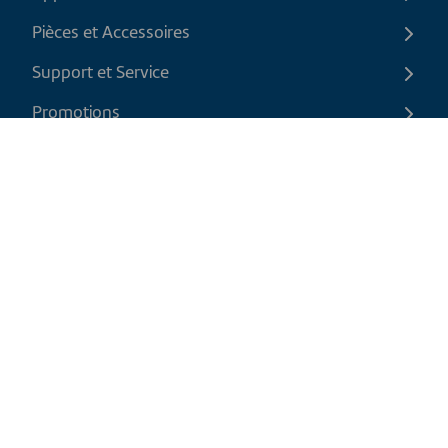
Pièces et Accessoires
Support et Service
Promotions
Contactez-nous
FR
|
CAD
Politique de retour
Politique d'expédition
Politique de confidentialité et cookies