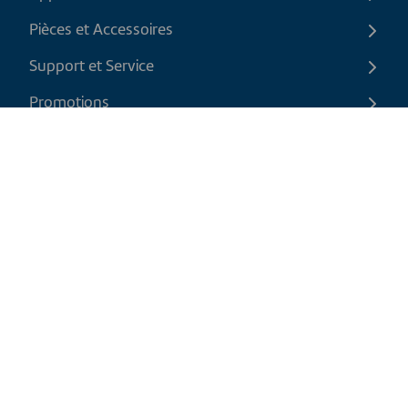
Pièces et Accessoires
Support et Service
Promotions
Contactez-nous
FR
|
CAD
Politique de retour
Politique d'expédition
Politique de confidentialité et cookies