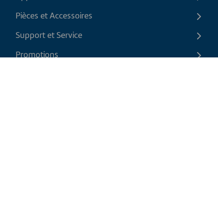
Pièces et Accessoires
Support et Service
Promotions
Contactez-nous
FR
|
CAD
Politique de retour
Politique d'expédition
Politique de confidentialité et cookies