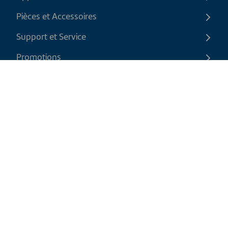
Pièces et Accessoires
Support et Service
Promotions
Contactez-nous
FR
|
CAD
Politique de retour
Politique d'expédition
Politique de confidentialité et cookies