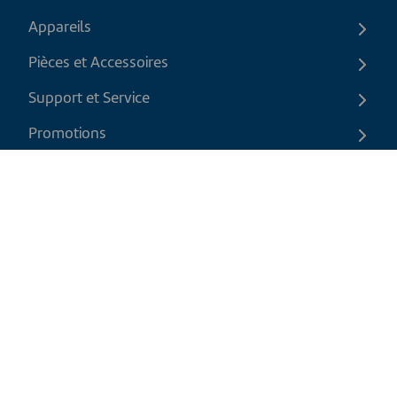
Appareils
Pièces et Accessoires
Support et Service
Promotions
Contactez-nous
FR
|
CAD
Politique de retour
Politique d'expédition
Politique de confidentialité et cookies