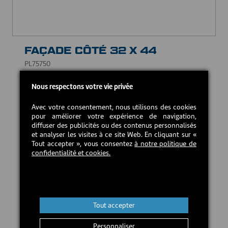
FAÇADE CÔTÉ 32 X 44
PL75750
47,00 CAD$
Nous respectons votre vie privée
Avec votre consentement, nous utilisons des cookies
Retour en stock estimé :
2026-09-16
pour améliorer votre expérience de navigation,
diffuser des publicités ou des contenus personnalisés
et analyser les visites à ce site Web. En cliquant sur «
Tout accepter », vous consentez
à notre politique de
Précommander
confidentialité et cookies.
Tout accepter
Personnaliser