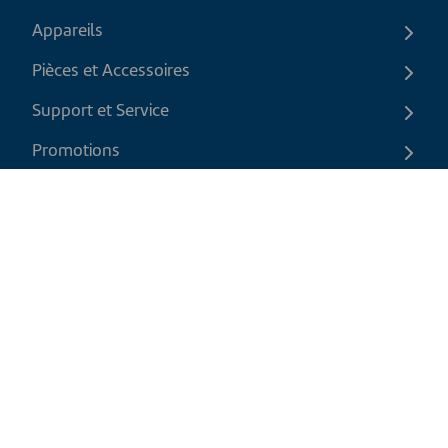
Appareils
Pièces et Accessoires
Support et Service
Promotions
Contactez-nous
FR
|
CAD
Politique de retour
Politique d'expédition
Politique de confidentialité et cookies