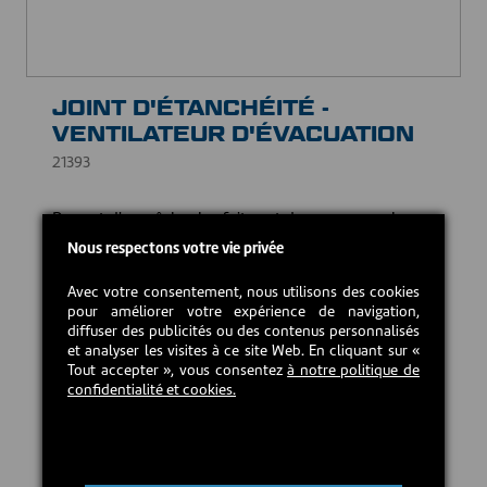
JOINT D'ÉTANCHÉITÉ -
VENTILATEUR D'ÉVACUATION
21393
Permet d'empêcher les fuites et de compenser les
irrégularités de surface, en supportant des
Nous respectons votre vie privée
températures élevées.
Avec votre consentement, nous utilisons des cookies
10,00 CAD$
pour améliorer votre expérience de navigation,
diffuser des publicités ou des contenus personnalisés
et analyser les visites à ce site Web. En cliquant sur «
En stock
Tout accepter », vous consentez
à notre politique de
confidentialité et cookies.
Ajouter au panier