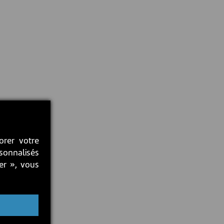
orer votre
rsonnalisés
ter », vous