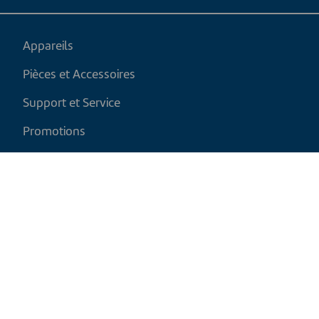
Appareils
Pièces et Accessoires
Support et Service
Promotions
Mon panier
FR
|
CAD
Politique de retour
Politique d'expédition
Politique de confidentialité et cookies