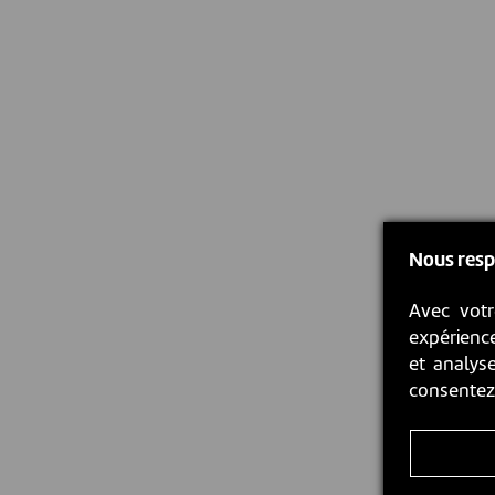
Nous resp
Avec votr
expérience
et analyse
consente