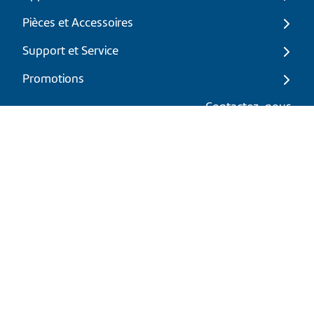
Pièces et Accessoires
Support et Service
Promotions
Mon panier
Contactez-nous
FR
|
CAD
Politique de retour
Politique d'expédition
Politique de confidentialité et cookies