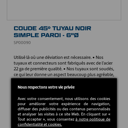
COUDE 45° TUYAU NOIR
SIMPLE PAROI - 6"Ø
SP00090
Utilisé là où une déviation est nécessaire. ▪ Nos
tuyaux et connecteurs sont fabriqués avec de l'acier
22 ga de première qualité. ▪ Nos tuyaux sont soudés,
ce qui leur donne un aspect beaucoup plus agréable,
assurant un assemblage plus solide, contrairement
aux autres tuyaux clipsés de 24 ga. ▪ Nos tuyaux de
Nous respectons votre vie privée
poêle ont une garantie limitée à vie pour vous offrir la
tranquillité d'esprit.
Avec votre consentement, nous utilisons des cookies
pour améliorer votre expérience de navigation,
TÉLÉCHARGER LE MANUEL D'INSTRUCTION
diffuser des publicités ou des contenus personnalisés
et analyser les visites à ce site Web. En cliquant sur «
Tout accepter », vous consentez
à notre politique de
30,00 CAD$
confidentialité et cookies.