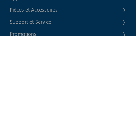
Pièces et Accessoires
Support et Service
Promotions
Contactez-nous
FR
|
CAD
Politique de retour
Politique d'expédition
Politique de confidentialité et cookies