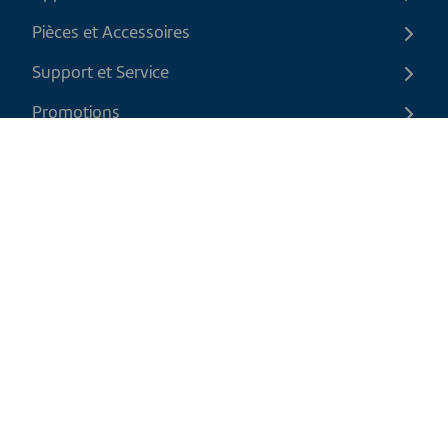
Pièces et Accessoires
Support et Service
Promotions
Contactez-nous
FR
|
CAD
Politique de retour
Politique d'expédition
Politique de confidentialité et cookies