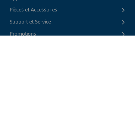
Pièces et Accessoires
Support et Service
Promotions
Contactez-nous
FR
|
CAD
Politique de retour
Politique d'expédition
Politique de confidentialité et cookies