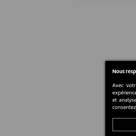
Nous resp
Avec votr
expérience
et analyse
consente