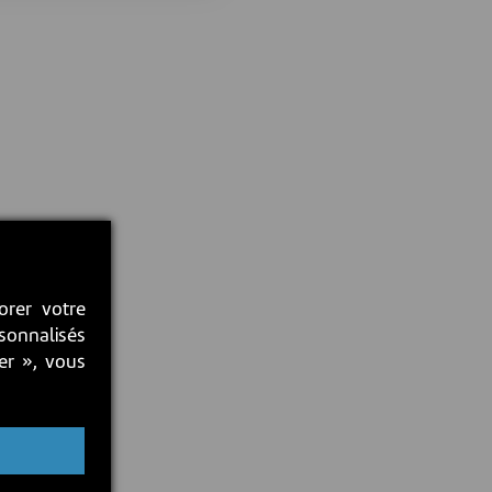
orer votre
rsonnalisés
ter », vous