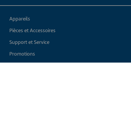
Appareils
Pièces et Accessoires
Support et Service
Promotions
Mon panier
FR
|
CAD
Politique de retour
Politique d'expédition
Politique de confidentialité et cookies