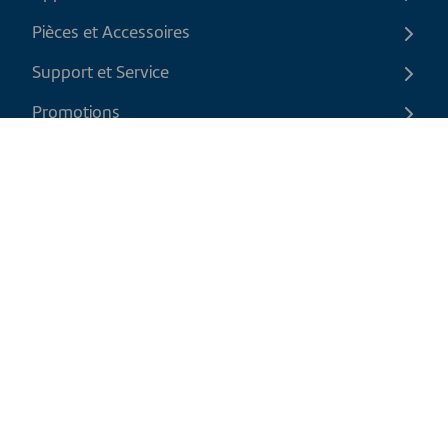
Pièces et Accessoires
Support et Service
Promotions
Contactez-nous
FR
|
CAD
Politique de retour
Politique d'expédition
Politique de confidentialité et cookies