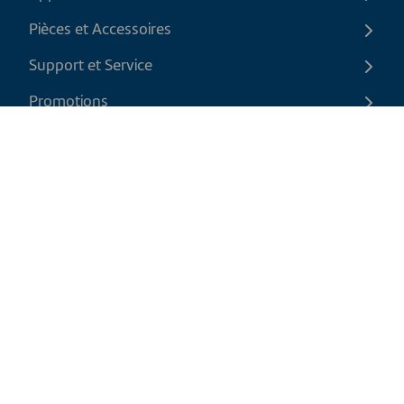
Pièces et Accessoires
Support et Service
Promotions
Contactez-nous
FR
|
CAD
Politique de retour
Politique d'expédition
Politique de confidentialité et cookies