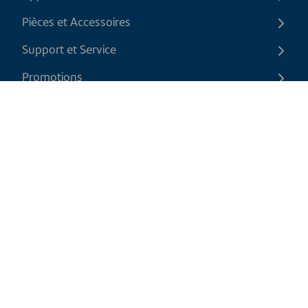
Pièces et Accessoires
Support et Service
Promotions
Contactez-nous
FR
|
CAD
Politique de retour
Politique d'expédition
Politique de confidentialité et cookies