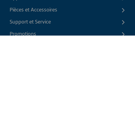
Pièces et Accessoires
Support et Service
Promotions
Contactez-nous
FR
|
CAD
Politique de retour
Politique d'expédition
Politique de confidentialité et cookies