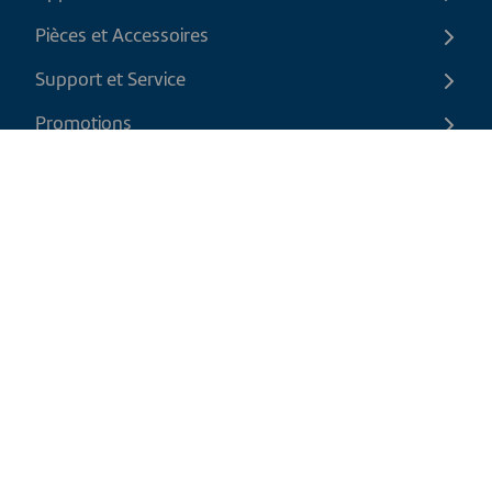
Pièces et Accessoires
Support et Service
Promotions
Contactez-nous
FR
|
CAD
Politique de retour
Politique d'expédition
Politique de confidentialité et cookies