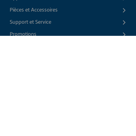
Pièces et Accessoires
Support et Service
Promotions
Contactez-nous
FR
|
CAD
Politique de retour
Politique d'expédition
Politique de confidentialité et cookies