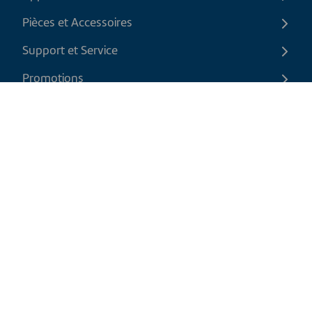
Pièces et Accessoires
Support et Service
Promotions
Contactez-nous
FR
|
CAD
Politique de retour
Politique d'expédition
Politique de confidentialité et cookies