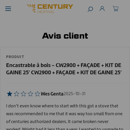
Avis client
PRODUIT
Encastrable à bois - CW2900 + FAÇADE + KIT DE
GAINE 25' CW2900 + FAÇADE + KIT DE GAINE 25'
Wes Genta
2025-10-31
I don’t even know where to start with this got a stove that
was recommended to me that it was way too small from one
of centuries authorized dealers. It came broken never
worked. Wright had it less than a year. I wanted to upgrade to