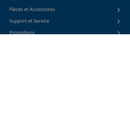
Pièces et Accessoires
Support et Service
Promotions
Contactez-nous
FR
|
CAD
Politique de retour
Politique d'expédition
Politique de confidentialité et cookies