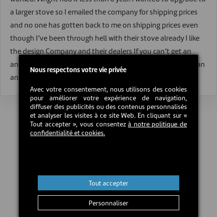
a larger stove so I emailed the company for shipping prices
and no one has gotten back to me on shipping prices even
though I’ve been through hell with their stove already I like
the design Company and their dealers If you can’t get an
answer on shipping, then what makes you think you’ll get an
Nous respectons votre vie privée
answer if there’s a problem
Avec votre consentement, nous utilisons des cookies
pour améliorer votre expérience de navigation,
diffuser des publicités ou des contenus personnalisés
et analyser les visites à ce site Web. En cliquant sur «
Tout accepter », vous consentez
à notre politique de
confidentialité et cookies.
Tout accepter
Personnaliser