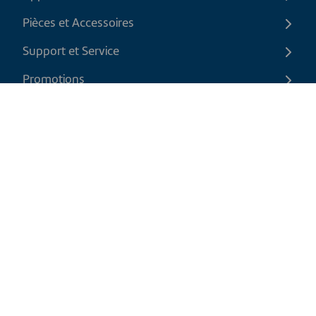
Pièces et Accessoires
Support et Service
Promotions
Contactez-nous
FR
|
CAD
Politique de retour
Politique d'expédition
Politique de confidentialité et cookies