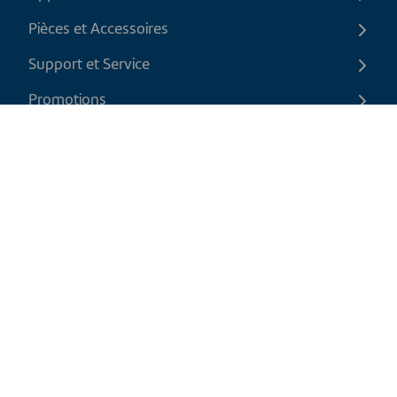
Pièces et Accessoires
Support et Service
Promotions
Contactez-nous
FR
|
CAD
Politique de retour
Politique d'expédition
Politique de confidentialité et cookies