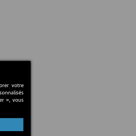
orer votre
rsonnalisés
ter », vous