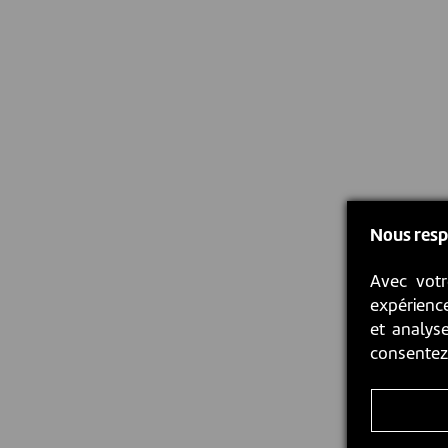
Nous resp
Avec votr
expérience
et analyse
consente