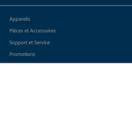
Appareils
Pièces et Accessoires
Support et Service
Promotions
Mon panier
FR
|
CAD
Politique de retour
Politique d'expédition
Politique de confidentialité et cookies