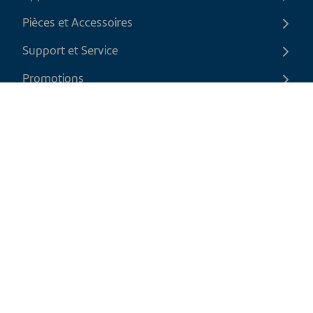
Pièces et Accessoires
Support et Service
Promotions
Contactez-nous
FR
|
CAD
Politique de retour
Politique d'expédition
Politique de confidentialité et cookies