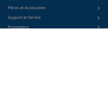
Pièces et Accessoires
Support et Service
Promotions
Contactez-nous
FR
|
CAD
Politique de retour
Politique d'expédition
Politique de confidentialité et cookies