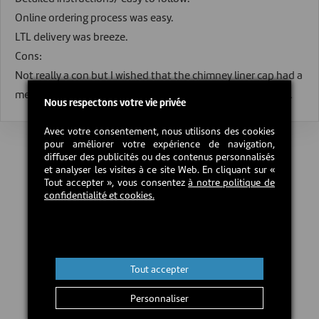
Online ordering process was easy.
LTL delivery was breeze.
Cons:
Not really a con but I wished that the chimney liner cap had a
mesh screen to keep birds out during the summer months.
Nous respectons votre vie privée
Avec votre consentement, nous utilisons des cookies
pour améliorer votre expérience de navigation,
diffuser des publicités ou des contenus personnalisés
et analyser les visites à ce site Web. En cliquant sur «
Tout accepter », vous consentez
à notre politique de
confidentialité et cookies.
Tout accepter
Personnaliser