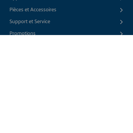
Pièces et Accessoires
Support et Service
Promotions
Contactez-nous
FR
|
CAD
Politique de retour
Politique d'expédition
Politique de confidentialité et cookies