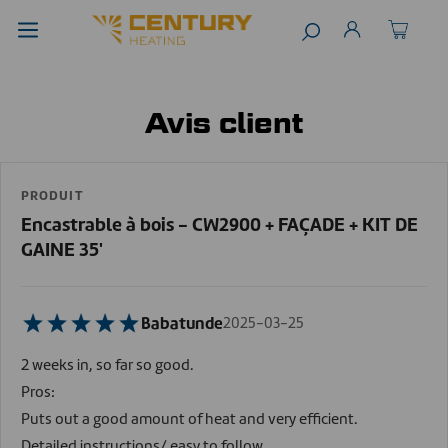
Avis client
PRODUIT
Encastrable à bois - CW2900 + FAÇADE + KIT DE
GAINE 35'
Babatunde
2025-03-25
2 weeks in, so far so good.
Pros:
Puts out a good amount of heat and very efficient.
Detailed instructions/ easy to follow.