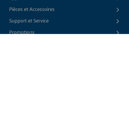
Pièces et Accessoires
Support et Service
Promotions
Contactez-nous
FR
|
CAD
Politique de retour
Politique d'expédition
Politique de confidentialité et cookies