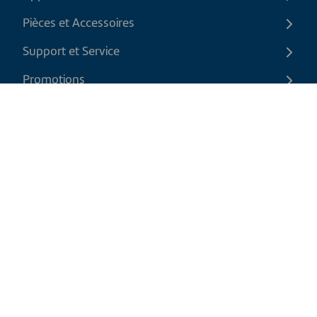
Pièces et Accessoires
Support et Service
Promotions
Contactez-nous
FR
|
CAD
Politique de retour
Politique d'expédition
Politique de confidentialité et cookies