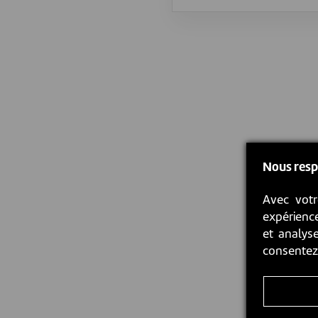
Nous resp
Avec votr
expérience
et analyse
consente