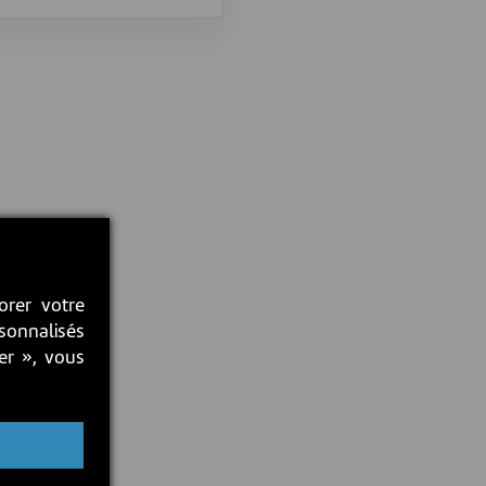
orer votre
rsonnalisés
ter », vous