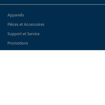
Appareils
Pièces et Accessoires
Support et Service
Promotions
Mon panier
FR
|
CAD
Politique de retour
Politique d'expédition
Politique de confidentialité et cookies