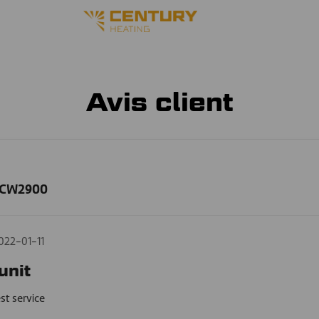
Avis client
- CW2900
022-01-11
unit
est service