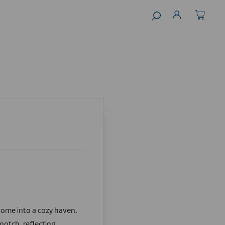
 home into a cozy haven.
notch, reflecting