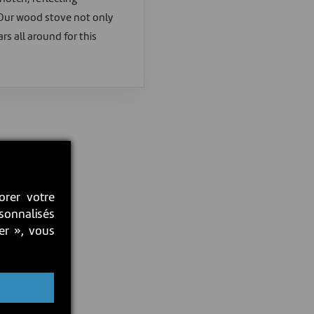
. Our wood stove not only
rs all around for this
orer votre
rsonnalisés
ter », vous