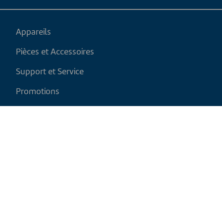
Appareils
Pièces et Accessoires
Support et Service
Promotions
Mon panier
FR
|
CAD
Politique de retour
Politique d'expédition
Politique de confidentialité et cookies