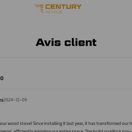
Avis client
00
es
2024-12-09
 our wood stove! Since installing it last year, it has transformed our
nal, efficiently warming our entire space. The build quality is top-