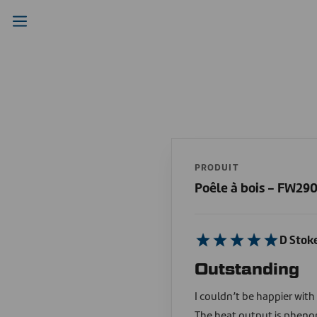
PRODUIT
Poêle à bois - FW29
D Stok
Outstanding
I couldn’t be happier with
The heat output is phenome