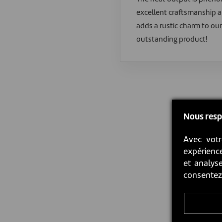
excellent craftsmanship an
adds a rustic charm to our 
outstanding product!
Nous resp
Avec votr
expérience
et analyse
consente