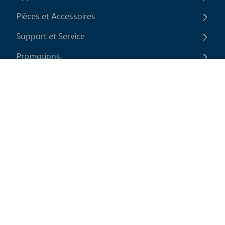
Pièces et Accessoires
Support et Service
Promotions
Contactez-nous
FR
|
CAD
Politique de retour
Politique d'expédition
Politique de confidentialité et cookies