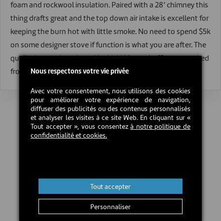
foam and rockwool insulation. Paired with a 28’ chimney this
thing drafts great and the top down air intake is excellent for
keeping the burn hot with little smoke. No need to spend $5k
on some designer stove if function is what you are after. The
quality is superb and steel is thick! My top baffle was cracked
from shipping and SBI took care of it right away.
Nous respectons votre vie privée
Avec votre consentement, nous utilisons des cookies
pour améliorer votre expérience de navigation,
diffuser des publicités ou des contenus personnalisés
et analyser les visites à ce site Web. En cliquant sur «
Tout accepter », vous consentez
à notre politique de
confidentialité et cookies.
Tout accepter
Personnaliser