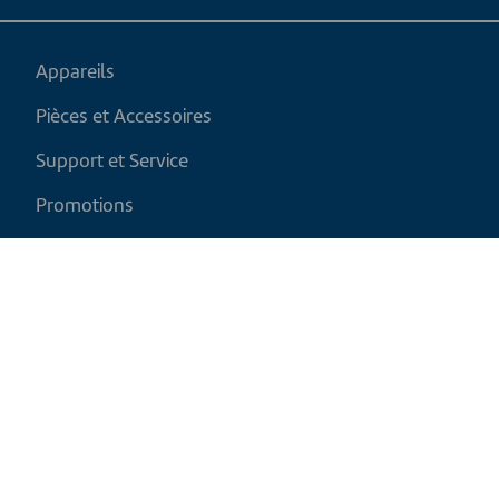
Appareils
Pièces et Accessoires
Support et Service
Promotions
Mon panier
FR
|
CAD
Politique de retour
Politique d'expédition
Politique de confidentialité et cookies