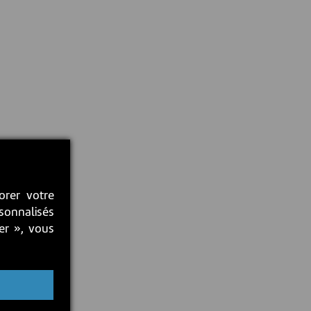
orer votre
rsonnalisés
ter », vous