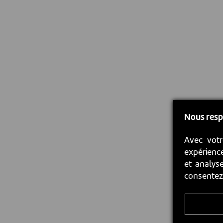
Nous resp
Avec votr
expérience
et analyse
consente