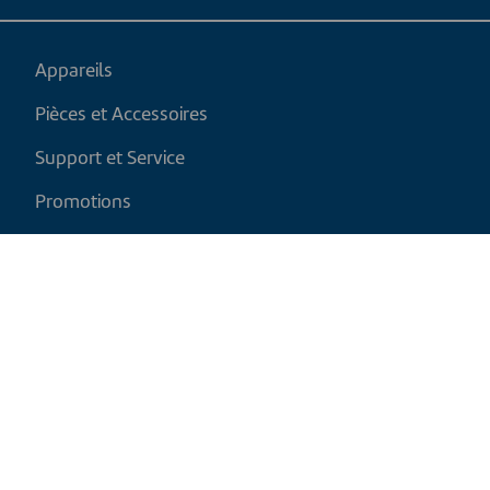
Appareils
Pièces et Accessoires
Support et Service
Promotions
Mon panier
FR
|
CAD
Politique de retour
Politique d'expédition
Politique de confidentialité et cookies