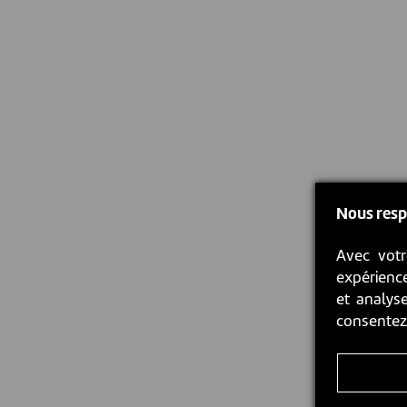
Nous resp
Avec votr
expérience
et analyse
consente