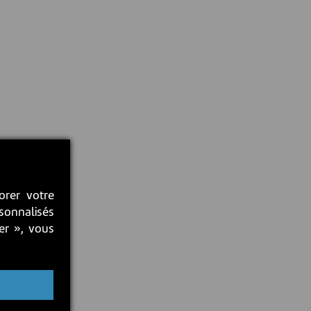
orer votre
rsonnalisés
ter », vous