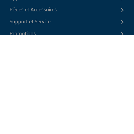
Pièces et Accessoires
Support et Service
Promotions
Contactez-nous
FR
|
CAD
Politique de retour
Politique d'expédition
Politique de confidentialité et cookies