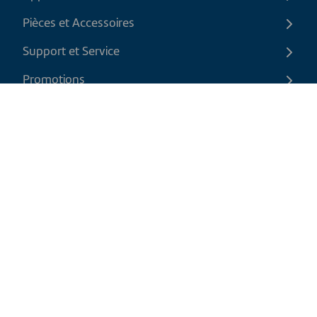
Pièces et Accessoires
Support et Service
Promotions
Contactez-nous
FR
|
CAD
Politique de retour
Politique d'expédition
Politique de confidentialité et cookies