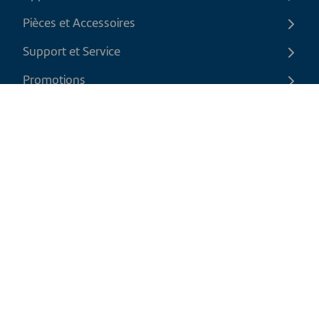
Pièces et Accessoires
Support et Service
Promotions
Contactez-nous
FR
|
CAD
Politique de retour
Politique d'expédition
Politique de confidentialité et cookies