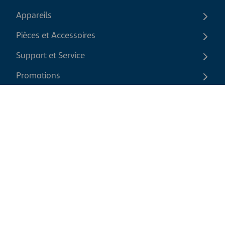
Appareils
Pièces et Accessoires
Support et Service
Promotions
Contactez-nous
FR
|
CAD
Politique de retour
Politique d'expédition
Politique de confidentialité et cookies