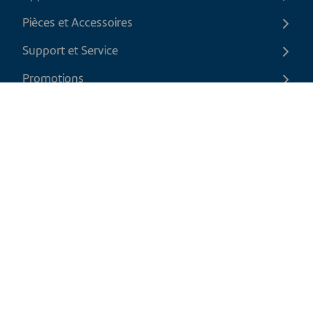
Pièces et Accessoires
Support et Service
Promotions
Contactez-nous
FR
|
CAD
Politique de retour
Politique d'expédition
Politique de confidentialité et cookies