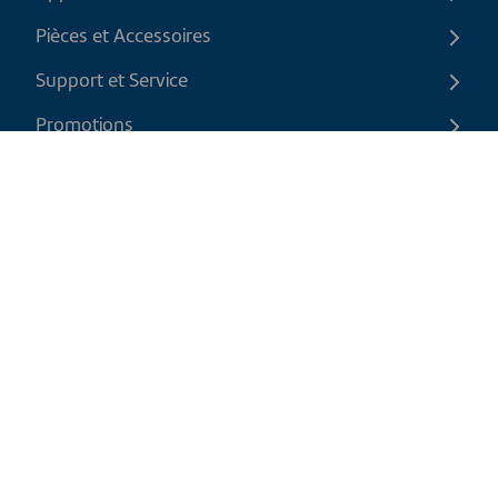
Pièces et Accessoires
Support et Service
Promotions
Contactez-nous
FR
|
CAD
Politique de retour
Politique d'expédition
Politique de confidentialité et cookies