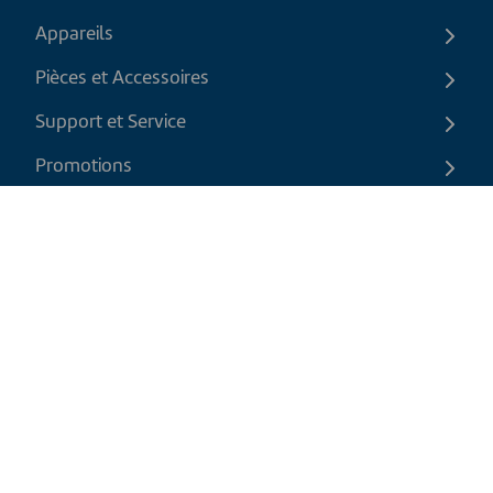
Appareils
Pièces et Accessoires
Support et Service
Promotions
Contactez-nous
FR
|
CAD
Politique de retour
Politique d'expédition
Politique de confidentialité et cookies